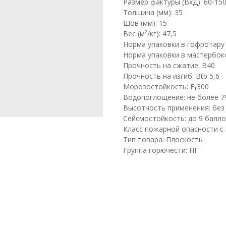
Размер фактуры (ВхД): 60-150
Толщина (мм): 35
Шов (мм): 15
Вес (м²/кг): 47,5
Норма упаковки в гофротару (м
Норма упаковки в мастербокс (
Прочность на сжатие: B40
Прочность на изгиб: Btb 5,6
Морозостойкость: F₁300
Водопоглощение: не более 
Высотность применения: без
Сейсмостойкость: до 9 балло
Класс пожарной опасности с 
Тип товара: Плоскость
Группа горючести: НГ