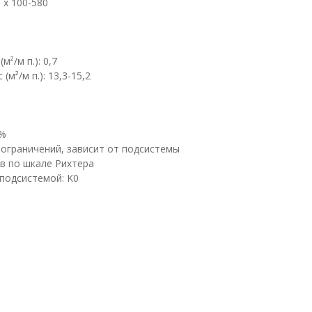
 х 100-580
²/м п.): 0,7
м²/м п.): 13,3-15,2
7%
 ограничений, зависит от подсистемы
в по шкале Рихтера
подсистемой: K0