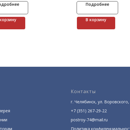
ному побережью горы глубоко
изготавливали разной шир
одробнее
Подробнее
ены долинами рек. Вода и
Коллекция Шинон предста
, сильнейшие ветры и высокая
оригинальными элементам
ость создали удивительный
размера и ярким рельефо
 корзину
В корзину
ф. Изделия имитируют
терные скальные породы,
вшиеся друг на друга с
ием времени и разрушенные
ми в местах своих выступающих
хностей. Применяются для
й и фасадов домов.
Контакты
г. Челябинск, ул. Воровского, 
лерея
+7 (351) 267-29-22
ании
postroy-74@mail.ru
кторам
Политика конфиденциальнос