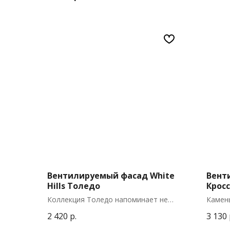
Вентилируемый фасад White
Вент
Hills Толедо
Крос
Коллекция Толедо напоминает не
Камень
только о знойной Испании, но и
горы К
2 420
р.
3 130
гармонии каждого со всеми.
точки 
Облицовочный материал имитирует
Англи