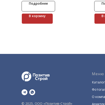
раскол природного испанского
запад
Подробнее
П
доломита, который имеет довольно
рассеч
грубую, разнозернистую текстуру. В
камень
качестве фасада коллекция Толедо
влажн
В корзину
В
смотрится выигрышно как на
релье
невысоких, так и многоэтажных домах.
харак
наслои
течен
ветра
повер
цоколе
Меню
Каталог
Фотога
О комп
© 2025, ООО «Позитив-Строй»
Архите