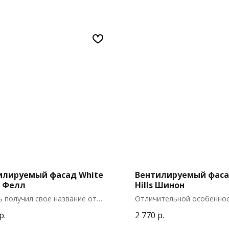
илируемый фасад White
Вентилируемый фаса
с Фелл
Hills Шинон
 получил свое название от
Отличительной особенно
росс Фелл – самой высокой
средневековых замков бы
р.
2 770
р.
Пеннинских гор на севере
башни. Чтобы выложить и
и. Расположенные ближе к
каменные блоки намеренн