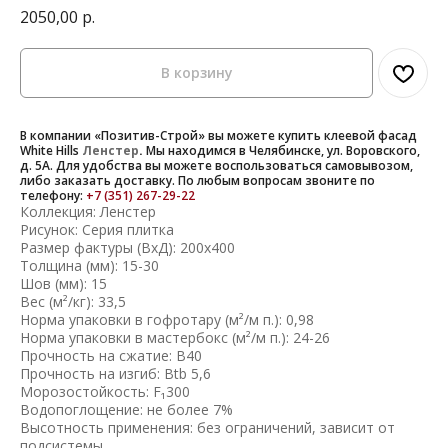
2050,00
р.
В корзину
В компании «Позитив-Строй» вы можете купить клеевой фасад
White Hills
Ленстер
.
Мы находимся в Челябинске, ул. Воровского,
д. 5А. Для удобства вы можете воспользоваться самовывозом,
либо заказать доставку. По любым вопросам звоните по
телефону:
+7 (351) 267-29-22
Коллекция: Ленстер
Рисунок: Серия плитка
Размер фактуры (ВхД): 200х400
Толщина (мм): 15-30
Шов (мм): 15
Вес (м²/кг): 33,5
Норма упаковки в гофротару (м²/м п.): 0,98
Норма упаковки в мастербокс (м²/м п.): 24-26
Прочность на сжатие: B40
Прочность на изгиб: Btb 5,6
Морозостойкость: F₁300
Водопоглощение: не более 7%
Высотность применения: без ограничений, зависит от
подсистемы