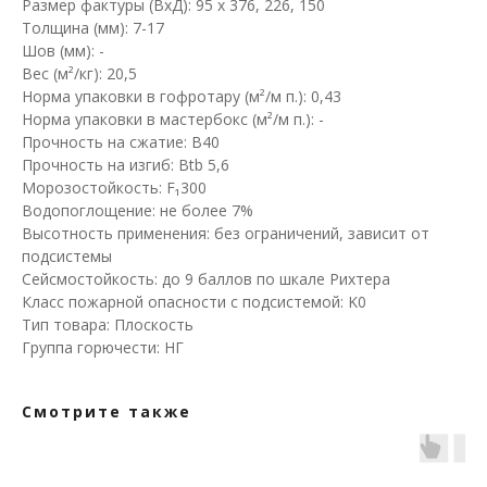
Размер фактуры (ВхД): 95 х 376, 226, 150
Толщина (мм): 7-17
Шов (мм): -
Вес (м²/кг): 20,5
Норма упаковки в гофротару (м²/м п.): 0,43
Норма упаковки в мастербокс (м²/м п.): -
Прочность на сжатие: B40
Прочность на изгиб: Btb 5,6
Морозостойкость: F₁300
Водопоглощение: не более 7%
Высотность применения: без ограничений, зависит от
подсистемы
Сейсмостойкость: до 9 баллов по шкале Рихтера
Класс пожарной опасности с подсистемой: K0
Тип товара: Плоскость
Группа горючести: НГ
Смотрите также