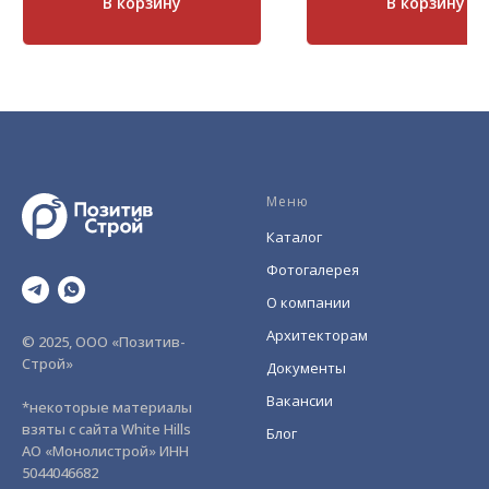
В корзину
В корзину
чуть заметные сколы, сохр
форму ровного прямоуголь
Эффектно смотрится на вы
строениях.
Меню
Каталог
Фотогалерея
О компании
Архитекторам
© 2025, ООО «Позитив-
Строй»
Документы
Вакансии
*некоторые материалы
взяты с сайта White Hills
Блог
АО «Монолистрой» ИНН
5044046682