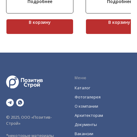
Подробнее
Подробнее
ширины.
пористой структурой и све
Коллекция Шинон представлена
оттенками цвета. Облицов
оригинальными элементами
материал будет хорошо см
разного размера и ярким
на фасаде загородных домо
рельефом фактуры.
высотных зданий.
В корзину
В корзину
Меню
Каталог
Фотогалерея
О компании
Архитекторам
© 2025, ООО «Позитив-
Строй»
Документы
Вакансии
*некоторые материалы