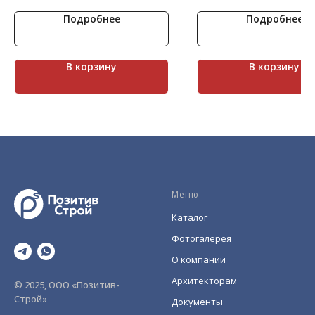
«Шеффилд». Очень крупны
Подробнее
Подробнее
фактурные плиты, имеющие
поверхность в виде сколов, 
хорошим дополнением в
облицовке цоколей. Для со
монументальности его исп
В корзину
В корзину
и на фасаде общественных 
жилых комплексов, особняк
других крупных строений.
Меню
Каталог
Фотогалерея
О компании
Архитекторам
© 2025, ООО «Позитив-
Строй»
Документы