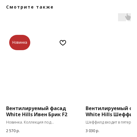
Смотрите также
Новинка
Вентилируемый фасад
Вентилируемый фа
White Hills Ивен Брик F2
White Hills Шеффи
Новинка. Коллекция под
Шеффилд входит в пятерку
вентилируемый фасад, сделанная
крупнейших городов
2 570
р.
3 030
р.
специально по затирку кладочного
Великобритании. Такой же 
шва.
можно дать и камню колле