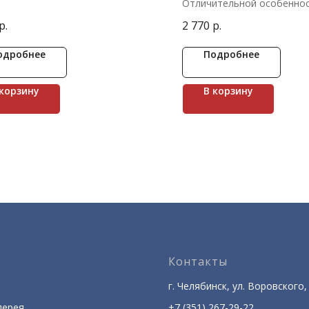
Отличительной особенно
средневековых замков бы
р.
2 770
р.
башни. Чтобы выложить и
каменные блоки намеренн
изготавливали разной шир
одробнее
Подробнее
Коллекция Шинон предста
оригинальными элементам
размера и ярким рельефо
 корзину
В корзину
Контакты
г. Челябинск, ул. Воровского, 
лерея
+7 (351) 267-29-22