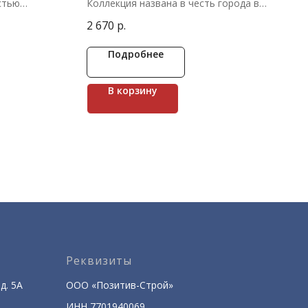
стью
Коллекция названа в честь города в
ли округлые
Восточной Англии, достигшего своего
2 670
р.
згиб стены,
расцвета в Средневековье. Это была
о
эпоха рыцарей, готики и нерушимой
ины.
архитектуры. Норвич Брик восходит к
Подробнее
влена
образу крепкого кирпича,
и разного
отшлифованного ветрами Северного
м фактуры.
моря. Декоративный камень с
В корзину
максимальной точностью передает
чуть заметные сколы, сохраняя форму
ровного прямоугольника. Эффектно
смотрится на высотных строениях.
Реквизиты
д. 5А
ООО «Позитив-Строй»
ИНН 7701940069