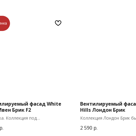
инка
илируемый фасад White
Вентилируемый фаса
 Ивен Брик F2
Hills Лондон Брик
а. Коллекция под
Коллекция Лондон Брик бы
лируемый фасад, сделанная
чтобы передать любому д
р.
2 590
р.
льно по затирку кладочного
атмосферу старого Лондон
кирпичных зданий, потерт