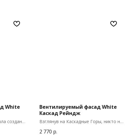
д White
Вентилируемый фасад White
Каскад Рейндж
ла создана,
Взглянув на Каскадные Горы, никто не
ому
сможет остаться равнодушным.
2 770
р.
а, его
«Лучше гор могут быть только горы», -
ых
проносится в уме. Вся мощь земли,