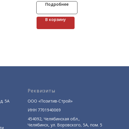
это имитация
вырвавшись наружу, воплотилась в
Подробнее
торая
горный хребет, который раскинулся на
лярностью
территории Канады и США. Каскадные
аний.
горы завораживают. Они славятся не
В корзину
только живописными водопадами, но
и своими вулканами – крупнейшими в
Штатах. Коллекция Каскад Рейндж не
случайно была названа в честь этих
гор. Декоративный камень
укладывается без шва и создает
эффект каскада, который образуется
за счет рельефной поверхности плит.
Они выигрышно смотрятся на фасаде
коттеджей и загородных домов.
Реквизиты
д. 5А
ООО «Позитив-Строй»
ИНН 7701940069
454092, Челябинская обл.,
Челябинск, ул. Воровского, 5А, пом. 5
ти