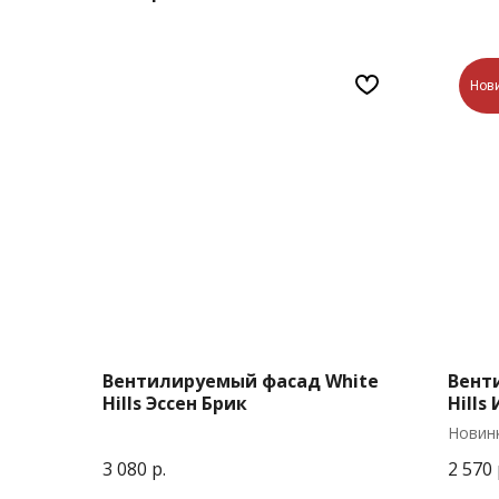
Нов
Вентилируемый фасад White
Вент
Hills Эссен Брик
Hills
Новинк
венти
3 080
р.
2 570
специа
шва.