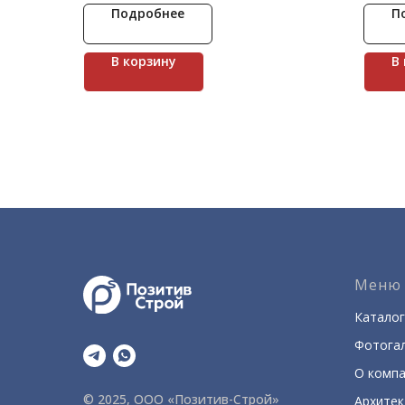
Подробнее
П
В корзину
В
Меню
Каталог
Фотога
О комп
© 2025, ООО «Позитив-Строй»
Архите