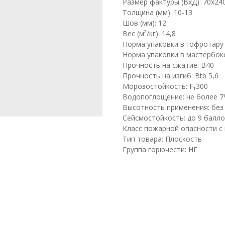
Размер фактуры (ВхД): 70х24
Толщина (мм): 10-13
Шов (мм): 12
Вес (м²/кг): 14,8
Норма упаковки в гофротару (м
Норма упаковки в мастербокс 
Прочность на сжатие: B40
Прочность на изгиб: Btb 5,6
Морозостойкость: F₁300
Водопоглощение: не более 
Высотность применения: без
Сейсмостойкость: до 9 балло
Класс пожарной опасности с 
Тип товара: Плоскость
Группа горючести: НГ