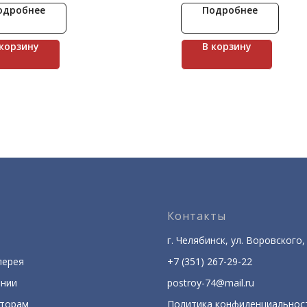
временем. Лондон Брик - 
одробнее
Подробнее
натурального кирпича, ко
пользуется большой попу
для внешней облицовки зд
 корзину
В корзину
Контакты
г. Челябинск, ул. Воровского, 
лерея
+7 (351) 267-29-22
ании
postroy-74@mail.ru
кторам
Политика конфиденциальнос