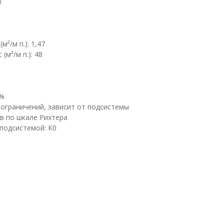
0
²/м п.): 1,47
(м²/м п.): 48
7%
 ограничений, зависит от подсистемы
в по шкале Рихтера
подсистемой: K0