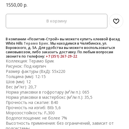
1550,00
р.
В корзину
В компании «Позитив-Строй» вы можете купить клеевой фасад
White Hills
Терамо Брик
.
Мы находимся в Челябинске, ул.
Воровского, д. 5А. Для удобства вы можете воспользоваться
самовывозом, либо заказать доставку. По любым вопросам
звоните по телефону:
+7 (351) 267-29-22
Коллекция: Терамо Брик
Рисунок: Под кирпич
Размер фактуры (ВхД): 55х220
Толщина (мм): 12-15
Шов (мм): 12
Вес (м²/кг): 20,7
Норма упаковки в гофротару (м²/м п.): 065
Норма упаковки в мастербокс (м²/м п.): 35,5
Прочность на сжатие: B40
Прочность на изгиб: Btb 5,6
Морозостойкость: F₁300
Водопоглощение: не более 7%
Высотность применения: без ограничений, зависит от
подсистемы