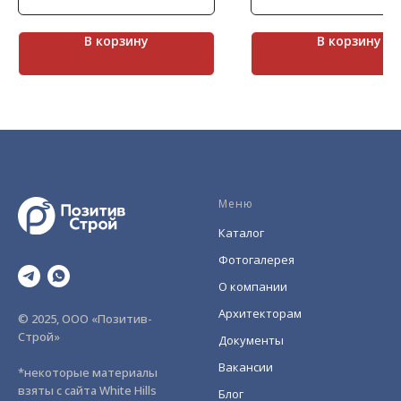
это сложный в производстве
Северного моря.
продукт, так как при обжиге в печи
Декоративный камень с
он обретал кривизну и нередко
максимальной точностью п
В корзину
В корзину
трескался из-за тонких граней.
чуть заметные сколы, сохр
Декоративный кирпич Остия Брик
форму ровного прямоуголь
от компании White Hills — это
Эффектно смотрится на вы
повторение античной традиции и
строениях.
имитация затирочного шва между
элементами, благодаря чему он
превращает дом в произведение
искусства. Эффект подпалин и
глубокая фактура на декоративном
камне Остия Брик — источник
уникальности высотного здания в
вашем дизайнерском проекте.
Меню
Каталог
Фотогалерея
О компании
Архитекторам
© 2025, ООО «Позитив-
Строй»
Документы
Вакансии
*некоторые материалы
взяты с сайта White Hills
Блог