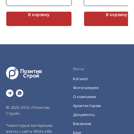
длинные горные коридоры,
Характеризуется высокой
покрытые водой. Коллекция Фьорд
морозостойкостью и прочн
Лэнд имеет характерные сколы и
В корзину
В корзину
небольшие трещины. Это скалистая
фактура, имитирующая
натуральный камень светлых
оттенков, подойдет для облицовки
фасада, колон и цокольной части
дома.
Меню
Каталог
Фотогалерея
О компании
Архитекторам
© 2025, ООО «Позитив-
Строй»
Документы
Вакансии
*некоторые материалы
взяты с сайта White Hills
Блог