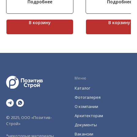
Подробнее
Подробнее
Брик восходит к образу кре
кирпича, отшлифованного 
Северного моря.
Декоративный камень с
максимальной точностью п
В корзину
В корзину
чуть заметные сколы, сохр
форму ровного прямоуголь
Эффектно смотрится на вы
строениях.
Меню
Каталог
Фотогалерея
О компании
Архитекторам
© 2025, ООО «Позитив-
Строй»
Документы
Вакансии
*некоторые материалы