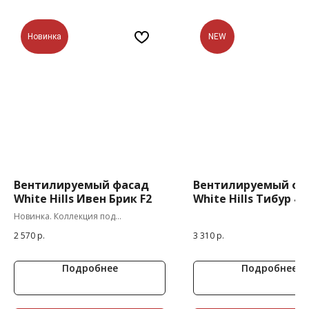
Новинка
NEW
Вентилируемый фасад
Вентилируемый фа
White Hills Ивен Брик F2
White Hills Тибур 40
Новинка. Коллекция под
вентилируемый фасад, сделанная
2 570
р.
3 310
р.
специально по затирку кладочного
шва.
Подробнее
Подробнее